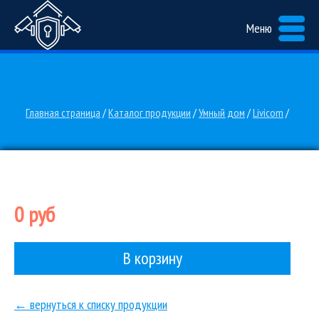
Меню
Главная страница
/
Каталог продукции
/
Умный дом
/
Livicom
/
0 руб
В корзину
← вернуться к списку продукции