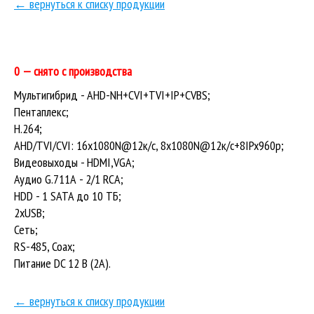
← вернуться к списку продукции
0 — снято с производства
Мультигибрид - AHD-NH+CVI+TVI+IP+CVBS;
Пентаплекс;
H.264;
AHD/TVI/CVI: 16x1080N@12к/с, 8x1080N@12к/с+8IPx960p;
Видеовыходы - HDMI,VGA;
Аудио G.711А - 2/1 RCA;
HDD - 1 SATA до 10 ТБ;
2xUSB;
Сеть;
RS-485, Coax;
Питание DC 12 В (2А).
← вернуться к списку продукции