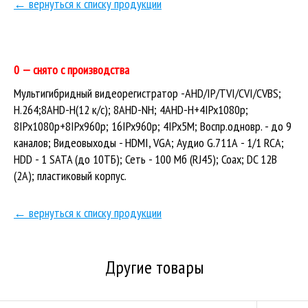
← вернуться к списку продукции
0 — снято с производства
Мультигибридный видеорегистратор -AHD/IP/TVI/CVI/CVBS;
H.264;8AHD-H(12 к/с); 8AHD-NH; 4AHD-H+4IPx1080p;
8IPx1080p+8IPx960p; 16IPx960p; 4IPx5M; Воспр.одновр. - до 9
каналов; Видеовыходы - HDMI, VGA; Аудио G.711А - 1/1 RCA;
HDD - 1 SATA (до 10ТБ); Сеть - 100 Мб (RJ45); Coax; DC 12В
(2А); пластиковый корпус.
← вернуться к списку продукции
Другие товары