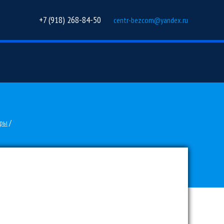
+7 (918) 268-84-50
centr-bezcom@yandex.ru
оры
/