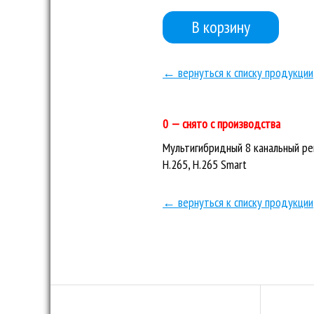
В корзину
← вернуться к списку продукции
0 — снято с производства
Мультигибридный 8 канальный ре
H.265, H.265 Smart
← вернуться к списку продукции