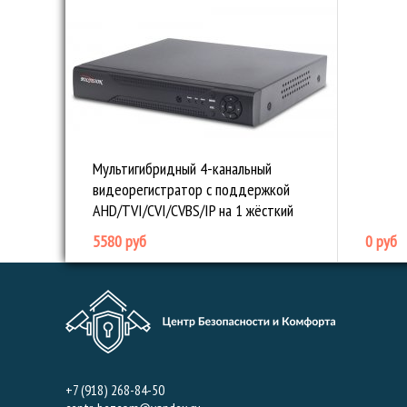
Мультигибридный 4-канальный
видеорегистратор с поддержкой
AHD/TVI/CVI/CVBS/IP на 1 жёсткий
диск
5580 руб
0 руб
+7 (918) 268-84-50